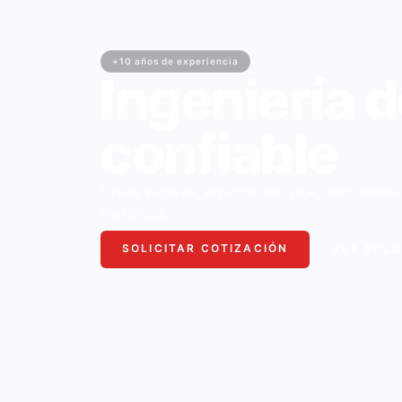
+10 años de experiencia
Ingeniería d
confiable
Grúas viajeras, equipos de izaje, mantenimie
metálicas.
SOLICITAR COTIZACIÓN
VER SOLU